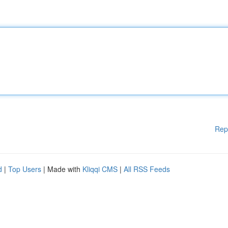
Rep
d
|
Top Users
| Made with
Kliqqi CMS
|
All RSS Feeds