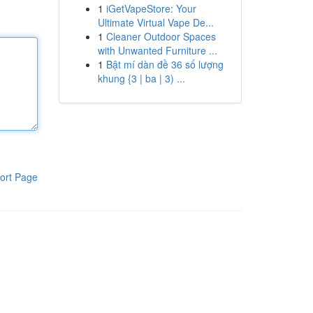
1
iGetVapeStore: Your
Ultimate Virtual Vape De...
1
Cleaner Outdoor Spaces
with Unwanted Furniture ...
1
Bật mí dàn đề 36 số lượng
khung {3 | ba | 3) ...
ort Page