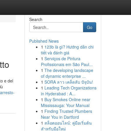
Search
Go
Published News
1
123b là gì? Hướng dẫn chi
tiết và đánh giá
1
Serviços de Pintura
tto
Profissionais em São Paul...
1
The developing landscape
of dynamic enterprise ...
to e del
1
SORA ลาว เคล็ดลับ ปัจุบัน!
iù
1
Leading Tech Organizations
arresto-
in Hyderabad : A...
1
Buy Smokes Online near
Mississauga: Your Manual
1
Finding Trusted Plumbers
Near You in Dartford
1
สล็อตออนไลน์: คู่มือเริ่มต้น
สำหรับมือใหม่