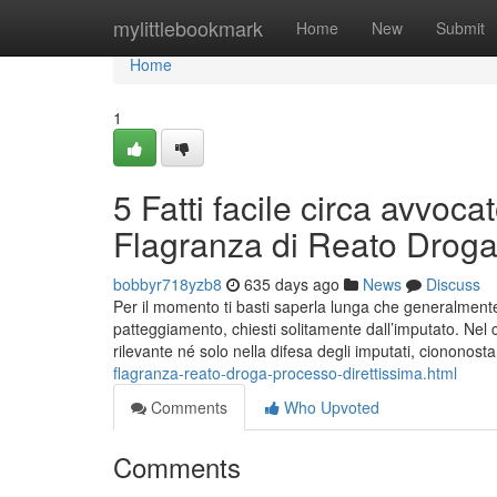
Home
mylittlebookmark
Home
New
Submit
Home
1
5 Fatti facile circa avvoc
Flagranza di Reato Droga 
bobbyr718yzb8
635 days ago
News
Discuss
Per il momento ti basti saperla lunga che generalmente
patteggiamento, chiesti solitamente dall’imputato. Nel
rilevante né solo nella difesa degli imputati, ciononos
flagranza-reato-droga-processo-direttissima.html
Comments
Who Upvoted
Comments