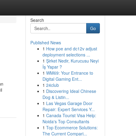
Search
Go
Published News
1
How poe and dc12v adjust
deployment selections ...
1
Şirket Nedir, Kurucusu Neyi
İş Yapar ?
1
WM69: Your Entrance to
Digital Gaming Ent...
un
1
24club
il
1
Discovering Ideal Chinese
Dog & Listin...
1
Las Vegas Garage Door
Repair: Expert Services Y...
1
Canada Tourist Visa Help:
Noida's Top Consultants
1
Top Ecommerce Solutions:
The Current Compari...