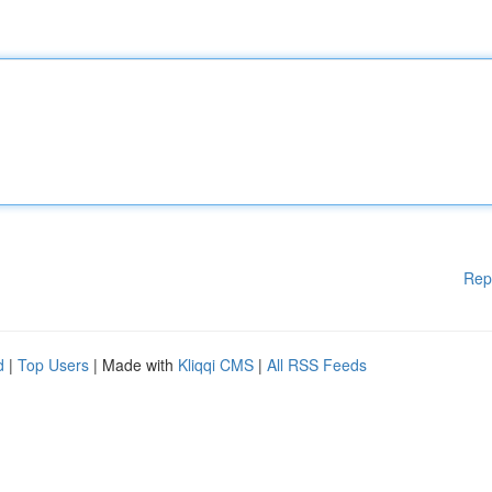
Rep
d
|
Top Users
| Made with
Kliqqi CMS
|
All RSS Feeds