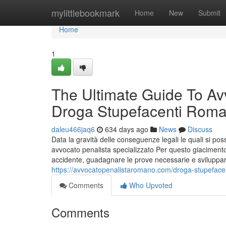
Home
mylittlebookmark
Home
New
Submit
Home
1
The Ultimate Guide To Av
Droga Stupefacenti Rom
daleu466jaq6
634 days ago
News
Discuss
Data la gravità delle conseguenze legali le quali si po
avvocato penalista specializzato Per questo giacimento
accidente, guadagnare le prove necessarie e sviluppar
https://avvocatopenalistaromano.com/droga-stupeface
Comments
Who Upvoted
Comments