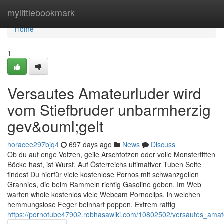
Home
mylittlebookmark
Home
1
Versautes Amateurluder wird
vom Stiefbruder unbarmherzig
gev&ouml;gelt
horacee297bjq4
697 days ago
News
Discuss
Ob du auf enge Votzen, geile Arschfotzen oder volle Monstertitten
Böcke hast, ist Wurst. Auf Österreichs ultimativer Tuben Seite
findest Du hierfür viele kostenlose Pornos mit schwanzgeilen
Grannies, die beim Rammeln richtig Gasoline geben. Im Web
warten whole kostenlos viele Webcam Pornoclips, in welchen
hemmungslose Feger beinhart poppen. Extrem rattig
https://pornotube47902.robhasawiki.com/10802502/versautes_ama