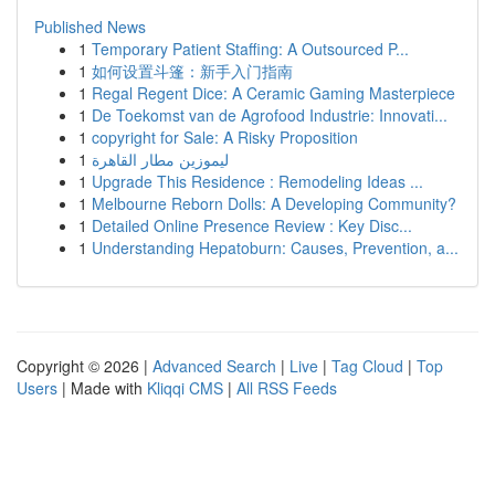
Published News
1
Temporary Patient Staffing: A Outsourced P...
1
如何设置斗篷：新手入门指南
1
Regal Regent Dice: A Ceramic Gaming Masterpiece
1
De Toekomst van de Agrofood Industrie: Innovati...
1
copyright for Sale: A Risky Proposition
1
ليموزين مطار القاهرة
1
Upgrade This Residence : Remodeling Ideas ...
1
Melbourne Reborn Dolls: A Developing Community?
1
Detailed Online Presence Review : Key Disc...
1
Understanding Hepatoburn: Causes, Prevention, a...
Copyright © 2026 |
Advanced Search
|
Live
|
Tag Cloud
|
Top
Users
| Made with
Kliqqi CMS
|
All RSS Feeds