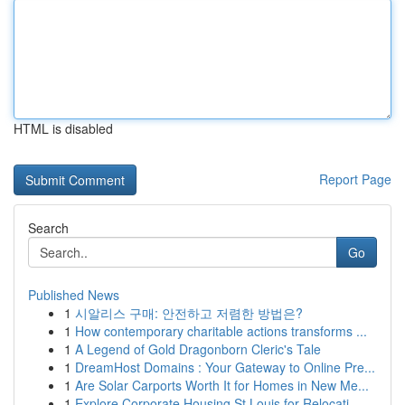
HTML is disabled
Report Page
Search
Go
Published News
1
시알리스 구매: 안전하고 저렴한 방법은?
1
How contemporary charitable actions transforms ...
1
A Legend of Gold Dragonborn Cleric's Tale
1
DreamHost Domains : Your Gateway to Online Pre...
1
Are Solar Carports Worth It for Homes in New Me...
1
Explore Corporate Housing St Louis for Relocati...