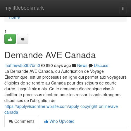
Home
mylittlebookmark
Togg
navi
Home
1
Demande AVE Canada
matthew5o3b7bm0
890 days ago
News
Discuss
La Demande AVE Canada, ou Autorisation de Voyage
Électronique, est un processus en ligne qui permet aux voyageurs
éligibles de se rendre au Canada pour des séjours de courte
durée, jusqu'à six mois. Cette demande électronique vise à
faciliter le processus d'entrée pour les ressortissants étrangers
dispensés de l'obligation de
https://applyvisaonline.wixsite.com/apply-copyright-online/ave-
canada
Comments
Who Upvoted